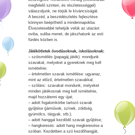
megfelelő szinten, és részletességgel)
válaszoljunk, ne törjük le kíváncsiságát.
A beszéd, a beszédészlelés fejlesztése
könnyen beépíthető a mindennapokba.
Élvezetesebbé tehetjük velük az utazást
oviba, suliba menet, de játszhatunk az esti
fürdés közben is.
Játékötletek óvodásoknak, iskolásoknak:
– szóismétlés (papagáj játék): mondjunk
szavakat, melyeket a gyereknek meg kell
ismételnie;
– értelmetlen szavak ismétlése: ugyanaz,
mint az előző, értelmetlen szavakkal;
– szólánc: szavakat mondunk, melyeket
minden játékosnak meg kell ismételnie,
majd hozzátenni egy újat;
– adott fogalomkörbe tartozó szavak
gyűjtése (járművek, színek, zöldség,
gyümölcs, tárgyak, stb.);
– adott hanggal kezdődő szavak gyűjtése;
– hangkeresés: adott hang megkeresése a
szóban. Kezdetben a szó kezdőhangját,