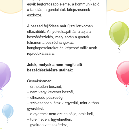
egyik legfontosabb eleme, a kommunikáció,
a tanulás, a gondolatok kifejezésének
eszköze.
A beszéd fejlődése már újszülöttkorban
elkezdődik. A nyelvelsajátítás alapja a
beszédészlelés, mely során a gyerek
felismeri a beszédhangokat,
hangkapcsolatokat és képessé válik azok
reprodukálására.
Jelek, melyek a nem megfelelő
beszédészlelésre utalnak:
Óvodáskorban:
– érthetetlen beszéd,
– nem vagy keveset beszél,
– elhúzódó pöszeség,
– szívesebben játszik egyedül, mint a többi
gyerekkel,
– a gyermek nem azt csinálja, amit kell,
– türelmetlen, figyelmetlen,
– gyakran visszakérdez,