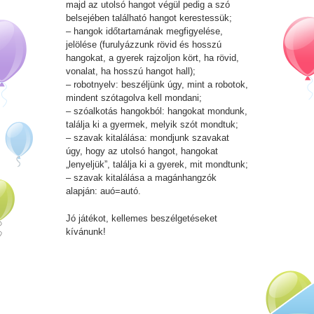
majd az utolsó hangot végül pedig a szó
belsejében található hangot kerestessük;
– hangok időtartamának megfigyelése,
jelölése (furulyázzunk rövid és hosszú
hangokat, a gyerek rajzoljon kört, ha rövid,
vonalat, ha hosszú hangot hall);
– robotnyelv: beszéljünk úgy, mint a robotok,
mindent szótagolva kell mondani;
– szóalkotás hangokból: hangokat mondunk,
találja ki a gyermek, melyik szót mondtuk;
– szavak kitalálása: mondjunk szavakat
úgy, hogy az utolsó hangot, hangokat
„lenyeljük”, találja ki a gyerek, mit mondtunk;
– szavak kitalálása a magánhangzók
alapján: auó=autó.
Jó játékot, kellemes beszélgetéseket
kívánunk!