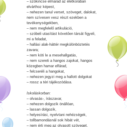
– szókincse elmarad az életkorában
elvárthoz képest,
– nehezen tanul verset, szöveget, dalokat,
nem szívesen vesz részt ezekben a
tevékenységekben,
– nem megfelelő artikuláció,
– szóbeli utasítást követően társát figyeli,
mi a feladat,
– hallási alak-háttér megkülönböztetés
zavara;
– nem köti le a mesehallgatás,
– nem szereti a hangos zajokat, hangos
közegben hamar elfárad,
– felcseréli a hangokat,
– nehezen jegyzi meg a hallott dolgokat
– rossz a téri tájékozódása.
Iskoláskorban:
– olvasás-, írászavar,
– nehezen dolgozik önállóan,
– lassan dolgozik,
– helyesírási, nyelvtani nehézségek,
– tollbamondásnál sok hibát vét,
– nem érti meg az olvasott szöveget,