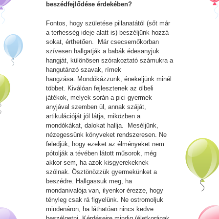
beszédfejlődése érdekében?
Fontos, hogy születése pillanatától (sőt már
a terhesség ideje alatt is) beszéljünk hozzá
sokat, érthetően. Már csecsemőkorban
szívesen hallgatják a babák édesanyjuk
hangját, különösen szórakoztató számukra a
hangutánzó szavak, rímek
hangzása. Mondókázzunk, énekeljünk minél
többet. Kiválóan fejlesztenek az ölbeli
játékok, melyek során a pici gyermek
anyjával szemben ül, annak száját,
artikulációját jól látja, miközben a
mondókákat, dalokat hallja. Meséljünk,
nézegessünk könyveket rendszeresen. Ne
feledjük, hogy ezeket az élményeket nem
pótolják a tévében látott műsorok, még
akkor sem, ha azok kisgyerekeknek
szólnak. Ösztönözzük gyermekünket a
beszédre. Hallgassuk meg, ha
mondanivalója van, ilyenkor érezze, hogy
tényleg csak rá figyelünk. Ne ostromoljuk
mindenáron, ha láthatóan nincs kedve
beszélgetni. Kérdéseire mindig (életkorának