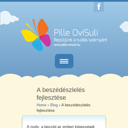
Home
Egésznapos iskola-előkészítő
A beszédészlelés
fejlesztése
Délutáni iskola-előkészítő
Home
Blog
A beszédészlelés
>
>
fejlesztése
Iskolaérettségi vizsgálat
Kapcsolat
A nyelv, a beszéd az emberi képességek