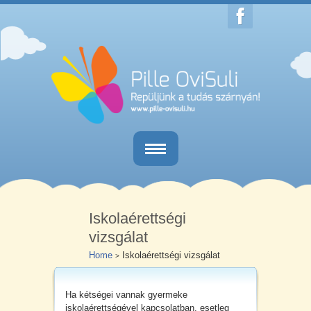
Home
Egésznapos iskola-előkészítő
Iskolaérettségi
vizsgálat
Délutáni iskola-előkészítő
Home
Iskolaérettségi vizsgálat
>
Iskolaérettségi vizsgálat
Ha kétségei vannak gyermeke
Kapcsolat
iskolaérettségével kapcsolatban, esetleg