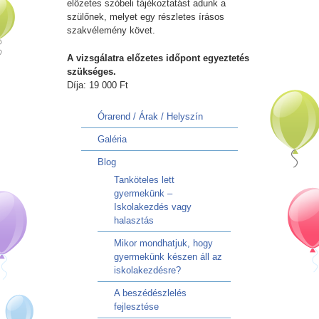
előzetes szóbeli tájékoztatást adunk a
szülőnek, melyet egy részletes írásos
szakvélemény követ.
A vizsgálatra előzetes időpont egyeztetés
szükséges.
Díja: 19 000 Ft
Órarend / Árak / Helyszín
Galéria
Blog
Tanköteles lett
gyermekünk –
Iskolakezdés vagy
halasztás
Mikor mondhatjuk, hogy
gyermekünk készen áll az
iskolakezdésre?
A beszédészlelés
fejlesztése