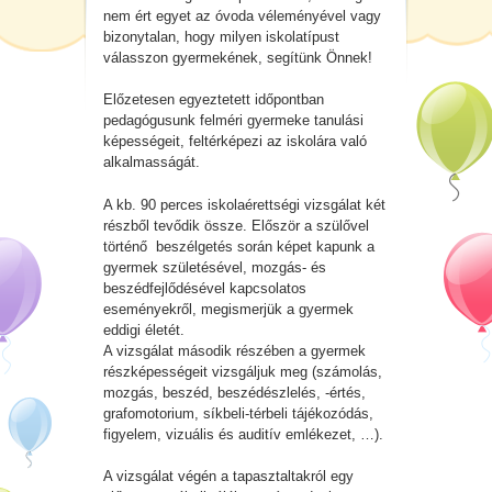
nem ért egyet az óvoda véleményével vagy
bizonytalan, hogy milyen iskolatípust
válasszon gyermekének, segítünk Önnek!
Előzetesen egyeztetett időpontban
pedagógusunk felméri gyermeke tanulási
képességeit, feltérképezi az iskolára való
alkalmasságát.
A kb. 90 perces iskolaérettségi vizsgálat két
részből tevődik össze. Először a szülővel
történő beszélgetés során képet kapunk a
gyermek születésével, mozgás- és
beszédfejlődésével kapcsolatos
eseményekről, megismerjük a gyermek
eddigi életét.
A vizsgálat második részében a gyermek
részképességeit vizsgáljuk meg (számolás,
mozgás, beszéd,
beszédészlelés, -értés,
grafomotorium, síkbeli-térbeli tájékozódás,
figyelem, vizuális és auditív emlékezet, …).
A vizsgálat végén a tapasztaltakról egy