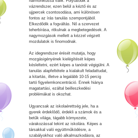
harmonikussá válik. Folytatódik a
vázrendszer, ezen belül a kéztő és az
ujjpercek csontosodása, ami különösen
fontos az írás tanulás szempontjából.
Elkezdődik a fogváltás. Nő a szervezet
teherbírása, ritkulnak a megbetegedések. A
nagymozgások mellett a kézzel végzett
mozdulatok is finomodnak.
Az idegrendszer érését mutatja, hogy
mozgásigényének kielégítését képes
késleltetni, ezért képes a tanórát végigülni. A
tanulás alapfeltétele a kialakult feladattudat,
a kitartás, illetve a legalább 10-15 percig
tartó figyelemkoncentráció. Ennek hiánya
magatartási, ezáltal beilleszkedési
problémákat is okozhat.
Ugyancsak az iskolaérettség jele, ha a
gyerek érdeklődő, érdekli a számok és a
betűk világa, tágabb környezete,
várakozással tekint az iskolára. Képes a
társakkal való együttműködésre, a
szabályokhoz való alkalmazkodásra, az