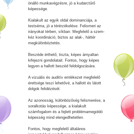
önálló munkavégzésre, jó a kudarctűrő
képessége.
Kialakult az egyik oldal dominanciája, a
testséma, jó a térérzékelése. Felismeri az
irányokat térben, síkban. Megfelelő a szem-
kéz koordináció, biztos az alak-, háttér
megkülönböztetés.
Beszéde érthető, tiszta, képes árnyaltan
kifejezni gondolatait. Fontos, hogy képes
legyen a hallott beszéd feldolgozására.
A vizuális és auditív emlékezet megfelelő
érettsége teszi lehetővé, a hallott és látott
dolgok felidézését.
Az azonosság, különbözőség felismerése, a
soralkotás képessége, a kialakult
számfogalom és a fejlett problémamegoldó
képesség mind elengedhetetlen.
Fontos, hogy megfelelő általános