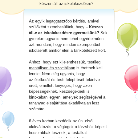
készen áll az iskolakezdésre?
Az egyik legaggasztóbb kérdés, amivel
szülőként szembesülünk, hogy –
Készen
áll-e az iskolakezdésre gyermekünk?
Sok
gyerekre ugyanis nem lehet egyértelműen
azt mondani, hogy minden szempontból
iskolaérett amikor eléri a tankötelezett kort.
Ahhoz, hogy ezt kijelenthessük,
testileg,
mentálisan és szociálisan
is érettnek kell
lennie. Nem elég ugyanis, hogy
az életkorát és testi felépítését tekintve
érett, emellett lényeges, hogy azon
képességeknek, készségeknek is
birtokában legyen, amelyek segítségével a
tananyag elsajátítása akadálytalan lesz
számára.
6 éves korban kezdődik az ún. első
alakváltozás: a végtagok a törzshöz képest
hosszabbak lesznek, a testalkat