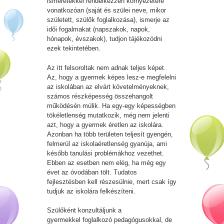
ismeretekkel rendelkezzen környezetére
vonatkozóan (saját és szülei neve, mikor
született, szülők foglalkozása), ismerje az
idői fogalmakat (napszakok, napok,
hónapok, évszakok), tudjon tájékozódni
ezek tekintetében.
Az itt felsoroltak nem adnak teljes képet.
Az, hogy a gyermek képes lesz-e megfelelni
az iskolában az elvárt követelményeknek,
számos részképesség összehangolt
működésén múlik. Ha egy-egy képességben
tökéletlenség mutatkozik, még nem jelenti
azt, hogy a gyermek éretlen az iskolára.
Azonban ha több területen teljesít gyengén,
felmerül az iskolaéretlenség gyanúja, ami
később tanulási problémákhoz vezethet.
Ebben az esetben nem elég, ha még egy
évet az óvodában tölt. Tudatos
fejlesztésben kell részesülnie, mert csak így
tudjuk az iskolára felkészíteni.
Szülőként konzultáljunk a
gyermekkel foglalkozó pedagógusokkal, de