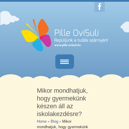
Home
Egésznapos iskola-előkészítő
Mikor mondhatjuk,
hogy gyermekünk
Délutáni iskola-előkészítő
készen áll az
Iskolaérettségi vizsgálat
iskolakezdésre?
Home
Blog
Mikor
>
>
Kapcsolat
mondhatjuk, hogy gyermekünk