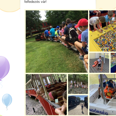
felfedezés vár!