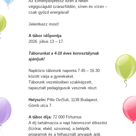
Az Élményexpressz ezen a héten
végigszáguld szárazföldön, sínen és vízen –
csak győzd energiával!
Jelentkezz most!
A tábor időpontja
:
2026. július 13 – 17.
Táborunkat a 4-10 éves korosztálynak
ajánljuk!
Napközis táborunk naponta 7.45 – 16.30
között várja a gyerekeket.
Táborunk vezetésében szakképzett,
tapasztalt pedagógusok vesznek részt.
Helyszín:
Pille OviSuli, 1139 Budapest,
Gömb utca 7.
A tábor díja:
72 000 Ft/turnus
A díj tartalmazza a napi háromszori étkezést
(tízórai, ebéd, uzsonna), a belépők,
programok és a felhasznált anyagok árát.