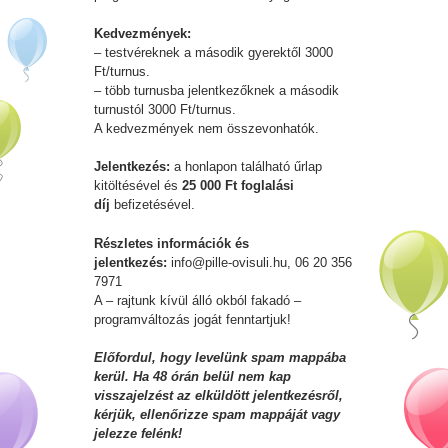
Kedvezmények:
– testvéreknek a második gyerektől 3000
Ft/turnus.
– több turnusba jelentkezőknek a második
turnustól 3000 Ft/turnus.
A kedvezmények nem összevonhatók.
Jelentkezés:
a honlapon található űrlap
kitöltésével és
25 000 Ft foglalási
díj
befizetésével.
Részletes információk és
jelentkezés:
info@pille-ovisuli.hu, 06 20 356
7971
A – rajtunk kívül álló okból fakadó –
programváltozás jogát fenntartjuk!
Előfordul, hogy levelünk spam mappába
kerül. Ha 48 órán belül nem kap
visszajelzést az elküldött jelentkezésről,
kérjük, ellenőrizze spam mappáját vagy
jelezze felénk!