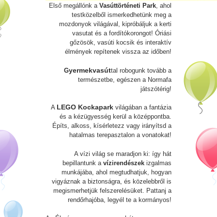
Első megállónk a
Vasúttörténeti Park
, ahol
testközelből ismerkedhetünk meg a
mozdonyok világával, kipróbáljuk a kerti
vasutat és a fordítókorongot! Óriási
gőzösök, vasúti kocsik és interaktív
élmények repítenek vissza az időben!
yermekvasút
G
tal
robogunk tovább a
természetbe, egészen a Normafa
játszótérig!
LEGO Kockapark
A
világában a fantázia
és a kézügyesség kerül a középpontba.
Építs, alkoss, kísérletezz vagy irányítsd a
hatalmas terepasztalon a vonatokat!
A vízi világ se maradjon ki: így hát
bepillantunk a
vízirendészek
izgalmas
munkájába, ahol megtudhatjuk, hogyan
vigyáznak a biztonságra, és közelebbről is
megismerhetjük felszerelésüket. Pattanj a
rendőrhajóba, legyél te a kormányos!