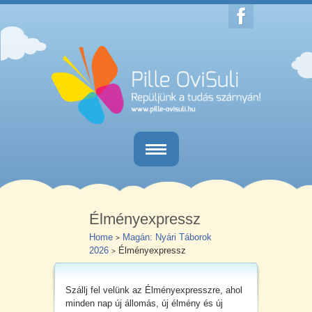
Home
Egésznapos iskola-előkészítő
Élményexpressz
Home
Magán: Nyári Táborok
>
Délutáni iskola-előkészítő
2026
Élményexpressz
>
Iskolaérettségi vizsgálat
Szállj fel velünk az Élményexpresszre, ahol
Kapcsolat
minden nap új állomás, új élmény és új